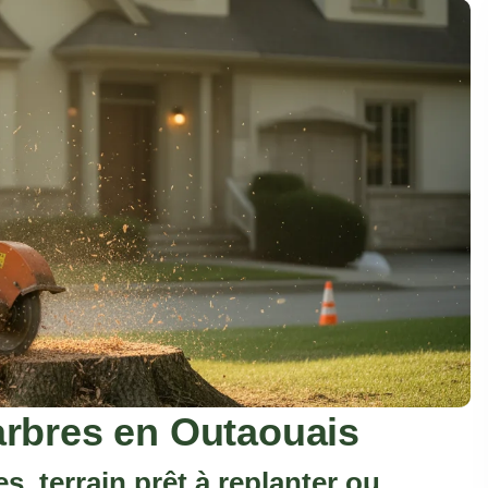
rbres en Outaouais
 terrain prêt à replanter ou